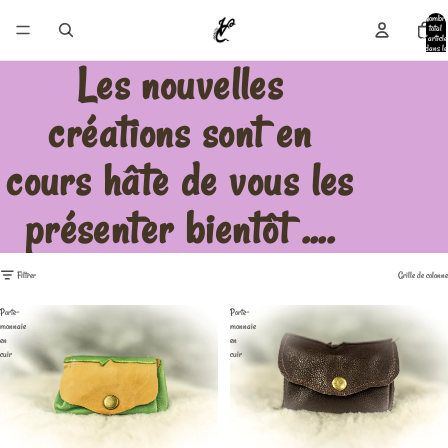
Nombre
total
d’article
dans le
panier:
Les nouvelles
0
créations sont en
cours hâte de vous les
présenter bientôt ....
Filtrer
Grille de colonn
Porte-
Porte-
monnaie
monnaie
en
en
cuir
cuir