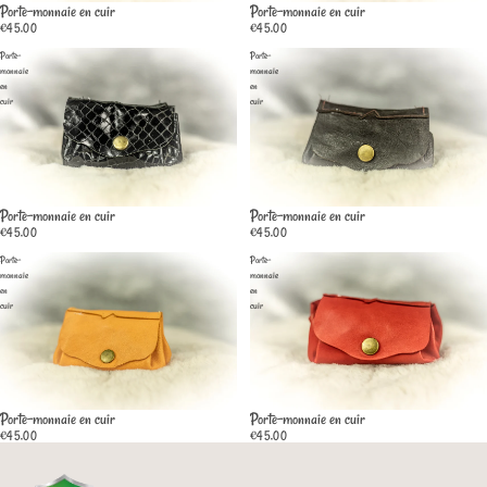
Porte-monnaie en cuir
Porte-monnaie en cuir
€45,00
€45,00
Porte-
Porte-
monnaie
monnaie
en
en
cuir
cuir
Porte-monnaie en cuir
Porte-monnaie en cuir
€45,00
€45,00
Porte-
Porte-
monnaie
monnaie
en
en
cuir
cuir
Porte-monnaie en cuir
Porte-monnaie en cuir
Politique de confidentialité
€45,00
€45,00
Politique de remboursement
Conditions d’utilisation